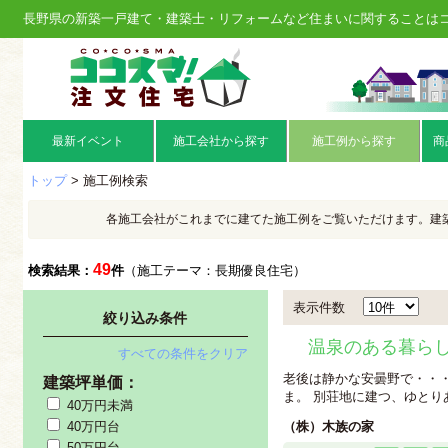
長野県の新築一戸建て・建築士・リフォームなど住まいに関することは
最新イベント
施工会社から探す
施工例から探す
商
トップ
> 施工例検索
各施工会社がこれまでに建てた施工例をご覧いただけます。建
49
検索結果：
件
（施工テーマ：長期優良住宅）
表示件数
絞り込み条件
温泉のある暮ら
すべての条件をクリア
老後は静かな安曇野で・・
建築坪単価：
ま。 別荘地に建つ、ゆとりあ
40万円未満
40万円台
（株）木族の家
50万円台