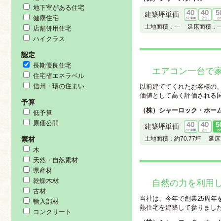
地下室がある住宅
建築坪単価
健康住宅
土地面積：
---
延床面積：
--
店舗併用住宅
ハイクラス
認定
長期優良住宅
エアコン一台で
住宅省エネラベル
信州・環の住まい
以前建ててくれたお客様の
価値として高く評価される国交
予算
（株）シャーロック・ホー
低予算
原価公開
建築坪単価
素材
土地面積：
約70.77坪
延床
木
天然・自然素材
県産材
乾燥木材
自然の力を利用
古材
当社は、今年で創業25周年
輸入部材
熱住宅を建築して参りました。
コンクリート