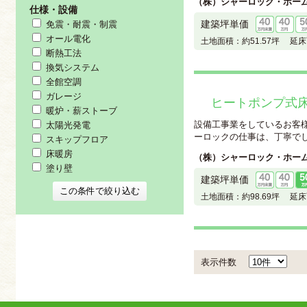
（株）シャーロック・ホー
仕様・設備
建築坪単価
免震・耐震・制震
オール電化
土地面積：
約51.57坪
延床
断熱工法
換気システム
全館空調
ガレージ
ヒートポンプ式
暖炉・薪ストーブ
設備工事業をしているお客
太陽光発電
ーロックの仕事は、丁寧でしっ
スキップフロア
床暖房
（株）シャーロック・ホー
塗り壁
建築坪単価
土地面積：
約98.69坪
延床
表示件数