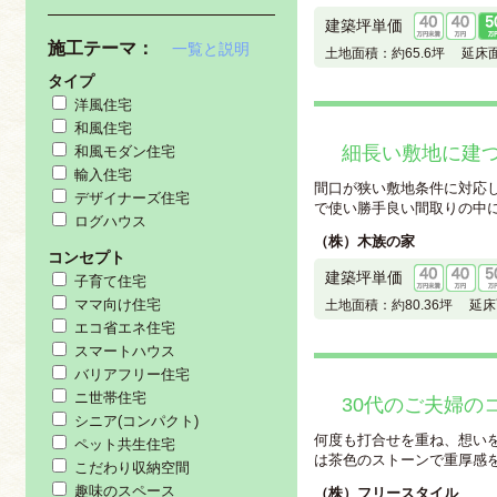
建築坪単価
施工テーマ：
一覧と説明
土地面積：
約65.6坪
延床面
タイプ
洋風住宅
和風住宅
細長い敷地に建
和風モダン住宅
輸入住宅
間口が狭い敷地条件に対応
デザイナーズ住宅
で使い勝手良い間取りの中に、
ログハウス
（株）木族の家
コンセプト
建築坪単価
子育て住宅
ママ向け住宅
土地面積：
約80.36坪
延床
エコ省エネ住宅
スマートハウス
バリアフリー住宅
ニ世帯住宅
30代のご夫婦の
シニア(コンパクト)
何度も打合せを重ね、想い
ペット共生住宅
は茶色のストーンで重厚感を出
こだわり収納空間
趣味のスペース
（株）フリースタイル