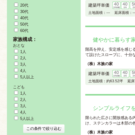
建築坪単価
20代
30代
土地面積：
---
延床面積：
--
40代
50代
60代
家族構成：
健やかに暮らす
おとな
階高を抑え、安定感を感じ
1人
て設けたスロープに、十分な広
2人
（株）木族の家
3人
4人
建築坪単価
5人以上
土地面積：
約63.52坪
延床
こども
1人
2人
3人
シンプルライフ
4人
限られた広さに開放感ある内
5人以上
け、ステンカラーは木部の色を
（株）木族の家