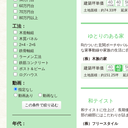
建築坪単価
60万円台
土地面積：
約74.33坪
延床
70万円台
80万円以上
工法：
木造軸組
ゆとりのある家
木質パネル
2×4・2×6
Rのついた玄関ポーチやバル
な家事動線や家族の生活に合わ
鉄骨軸組
ラーメン工法
（株）木族の家
鉄筋コンクリート
建築坪単価
ポスト＆ビーム
ログハウス
土地面積：
約151.25坪
延床
動画：
指定なし
動画あり
動画なし
和テイスト
和テイストに仕上げ、長期
部の細部にはこだわりが詰まっ
年代：
（株）フリースタイル