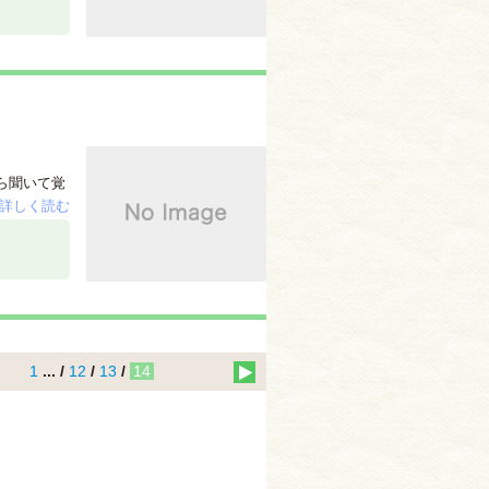
ら聞いて覚
詳しく読む
1
... /
12
/
13
/
14