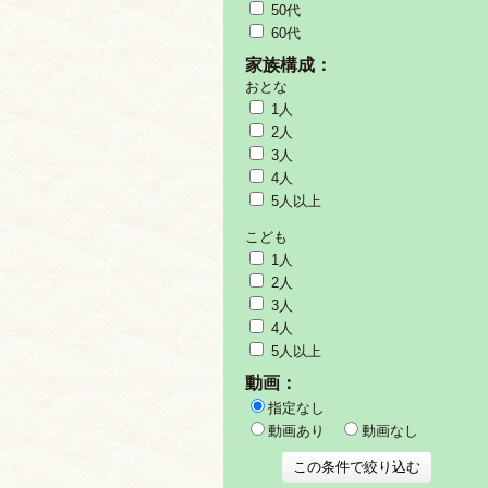
50代
60代
家族構成：
おとな
1人
2人
3人
4人
5人以上
こども
1人
2人
3人
4人
5人以上
動画：
指定なし
動画あり
動画なし