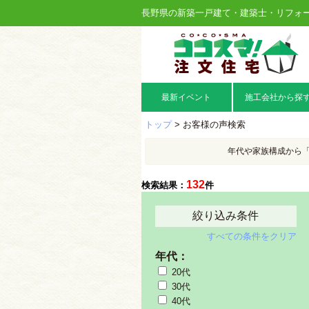
長野県の新築一戸建て・建築士・リフォ
最新イベント
施工会社から探
トップ
> お客様の声検索
年代や家族構成から
132
検索結果：
件
絞り込み条件
すべての条件をクリア
年代：
20代
30代
40代