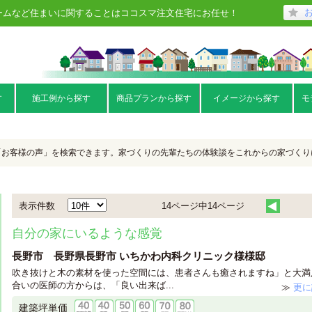
ームなど住まいに関することはココスマ注文住宅にお任せ！
す
施工例から探す
商品プランから探す
イメージから探す
モ
「お客様の声」を検索できます。家づくりの先輩たちの体験談をこれからの家づくり
表示件数
14ページ中14ページ
自分の家にいるような感覚
長野市 長野県長野市 いちかわ内科クリニック様様邸
吹き抜けと木の素材を使った空間には、患者さんも癒されますね」と大満
合いの医師の方からは、「良い出来ば...
≫
更に
建築坪単価