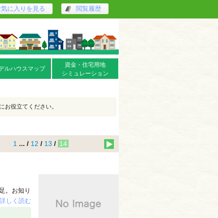
お気に入りを見る
閲覧履歴
資金・住宅用地
デルハウスマップ
シミュレーション
にお役立てください。
1
... /
12
/
13
/
14
足。お知り
詳しく読む