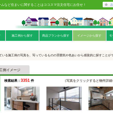
ームなど住まいに関することはココスマ注文住宅にお任せ！
す
施工例から探す
商品プランから探す
イメージから探す
モ
ている施工例の写真を、写っているものの雰囲気や色あいから感覚的に探すことが
工例イメージ
3351
検索結果：
件
（写真をクリックする