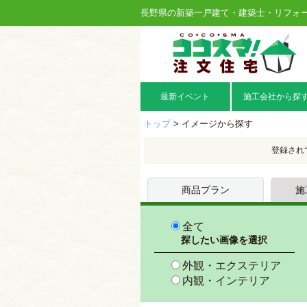
長野県の新築一戸建て・建築士・リフォ
最新イベント
施工会社から探
トップ
> イメージから探す
登録され
商品プラン
施
全て
探したい画像を選択
外観・エクステリア
内観・インテリア