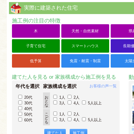
実際に建築された住宅
施工例の注目の特徴
木
天然・自然素材
県
子育て住宅
スマートハウス
長期
低予算
免震・耐震・制震
太陽
建てた人を見る or 家族構成から施工例を見る
動
年代を選択
家族構成を選択
お客様の声一覧
20代
お
1人
2人
と
30代
3人
4人
5人以上
な
40代
こ
1人
2人
50代
ど
3人
4人
5人以上
60代
も