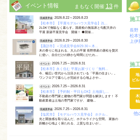
イベント情報
13
まもなく開催
件
2026.8.22
～
2026.8.23
施
完成見学会
【松本市】【平屋モデルハウス見学会】2L...
2LDKで無駄なく暮らす。国産桧の無垢床と勾配天井の
長野
平屋 新築平屋見学会 開催！ ◆開催...
松本
2026.8.29
～
2026.8.30
上伊
完成見学会
【諏訪市】＜完成見学会8/29.30＞木...
木の香りに包まれる、大人の平屋 長野県産の唐松を贅沢
に使い、自分だけの静かな時間にひたれ...
施
2026.7.25
～
2026.8.31
イベント
【松本市】永く住む 平屋お家づくり「無料...
今、幅広い世代から注目されている「平屋の住まい」。
地
ワンフロアで暮らしが完結する心地よさや...
ビル
2026.7.25
～
2026.8.31
イベント
【松本市】【予約制・平日もOK】土地探し...
木
不動産の専門家と建物の専門家が問題を解決します！ 不
動産業者は土地の専門家ですが、 建物...
軸
2026.7.25
～
2026.8.31
完成見学会
他
【塩尻市】【モデルハウス見学会】 ホテル...
光と開放感を取り込んだ、ホテルライクな空間。 家族の
距離が心地よく保たれる、上質な住まいが...