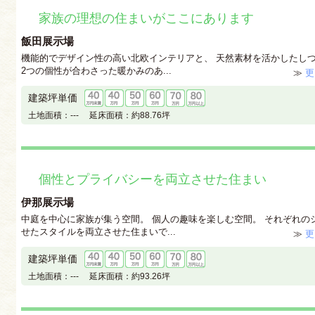
家族の理想の住まいがここにあります
飯田展示場
機能的でデザイン性の高い北欧インテリアと、 天然素材を活かしたし
2つの個性が合わさった暖かみのあ...
≫
更
建築坪単価
土地面積：
---
延床面積：
約88.76坪
個性とプライバシーを両立させた住まい
伊那展示場
中庭を中心に家族が集う空間。 個人の趣味を楽しむ空間。 それぞれの
せたスタイルを両立させた住まいで...
≫
更
建築坪単価
土地面積：
---
延床面積：
約93.26坪