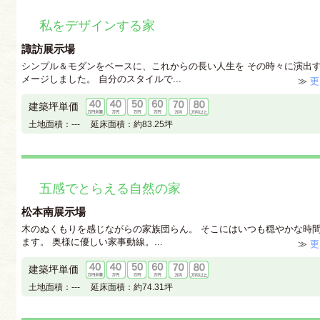
私をデザインする家
諏訪展示場
シンプル＆モダンをベースに、これからの長い人生を その時々に演出
メージしました。 自分のスタイルで...
≫
更
建築坪単価
土地面積：
---
延床面積：
約83.25坪
五感でとらえる自然の家
松本南展示場
木のぬくもりを感じながらの家族団らん。 そこにはいつも穏やかな時
ます。 奥様に優しい家事動線。...
≫
更
建築坪単価
土地面積：
---
延床面積：
約74.31坪