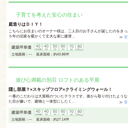
子育てを考えた安心の住まい
庭造りはＤＩＹ！
こちらにお住まいのオーナー様は、二人目のお子さんが誕したのをきっ
５年の旧家を暖かくて丈夫な家に建替...
≫
更
建築坪単価
土地面積：
---
延床面積：
約43.86坪
遊び心満載の別荘 ロフトのある平屋
隠し部屋？×スキップフロア×クライミングウォール！
一番のこだわりは大屋根のついたテラスです。後から取り付けたような
た目が嫌いで、建物と一体型にしたく...
≫
更
建築坪単価
土地面積：
---
延床面積：
約27.14坪