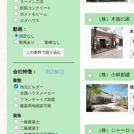
ラーメン工法
鉄筋コンクリート
ポスト＆ビーム
（株）木族の家
ログハウス
動画：
木
指定なし
動画あり
動画なし
会社特徴：
用語解説
（株）小林創建
業態
地元ビルダー
信
全国ハウスメーカー
フランチャイズ加盟
建築用地相談可能
資格
一級建築士
二級建築士
（株）シャーロ