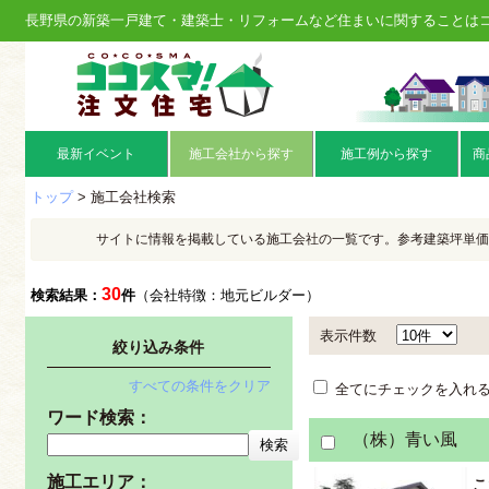
長野県の新築一戸建て・建築士・リフォームなど住まいに関することは
最新イベント
施工会社から探す
施工例から探す
商
トップ
> 施工会社検索
サイトに情報を掲載している施工会社の一覧です。参考建築坪単価
30
検索結果：
件
（会社特徴：地元ビルダー）
表示件数
絞り込み条件
すべての条件をクリア
全てにチェックを入れ
ワード検索：
（株）青い風
施工エリア：
こ