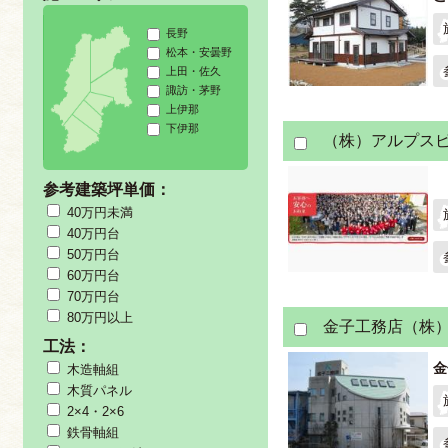
長野
松本・安曇野
上田・佐久
諏訪・茅野
上伊那
下伊那
（株）アルプス
参考建築坪単価：
40万円未満
40万円台
50万円台
60万円台
70万円台
80万円以上
金子工務店（株
工法：
金
木造軸組
木質パネル
2×4・2×6
鉄骨軸組