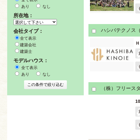
あり
なし
所在地：
ハシバテクノス
会社タイプ：
全て表示
Ｈ
建築会社
建築士
モデルハウス：
全て表示
あり
なし
（株）フリース
1