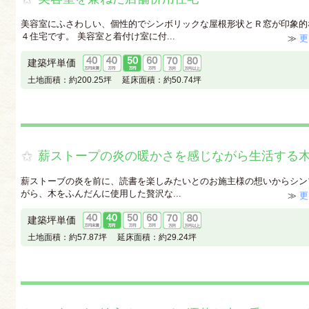
美容室にふさわしい、個性的でシンボリックな屋根形状とＲ窓が印象的
４住宅です。 美容室と着付け室に付...
≫
更
建築坪単価
土地面積：
約200.25坪
延床面積：
約50.74坪
薪ストープの炎の暖かさを感じながら生活する
薪ストーブの炎を前に、読書を楽しみたいとのお施主様の想いからシン
がら、木をふんだんに使用した贅沢な...
≫
更
建築坪単価
土地面積：
約57.87坪
延床面積：
約29.24坪