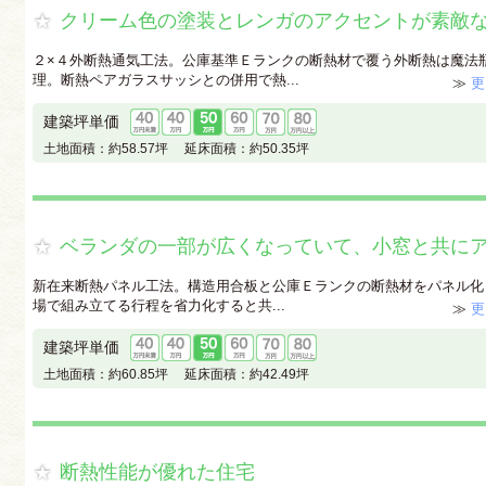
クリーム色の塗装とレンガのアクセントが素敵
２×４外断熱通気工法。公庫基準Ｅランクの断熱材で覆う外断熱は魔法
理。断熱ペアガラスサッシとの併用で熱...
≫
更
建築坪単価
土地面積：
約58.57坪
延床面積：
約50.35坪
ベランダの一部が広くなっていて、小窓と共に
新在来断熱パネル工法。構造用合板と公庫Ｅランクの断熱材をパネル化
場で組み立てる行程を省力化すると共...
≫
更
建築坪単価
土地面積：
約60.85坪
延床面積：
約42.49坪
断熱性能が優れた住宅