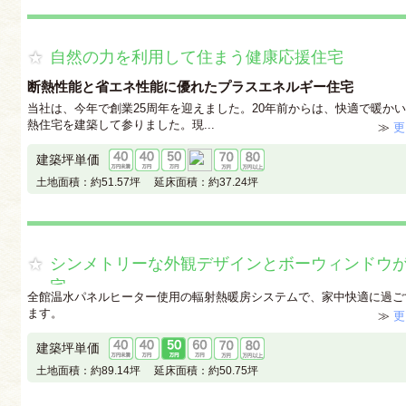
自然の力を利用して住まう健康応援住宅
断熱性能と省エネ性能に優れたプラスエネルギー住宅
当社は、今年で創業25周年を迎えました。20年前からは、快適で暖かい
熱住宅を建築して参りました。現...
≫
更
建築坪単価
土地面積：
約51.57坪
延床面積：
約37.24坪
シンメトリーな外観デザインとボーウィンドウ
宅
全館温水パネルヒーター使用の輻射熱暖房システムで、家中快適に過ご
ます。
≫
更
建築坪単価
土地面積：
約89.14坪
延床面積：
約50.75坪