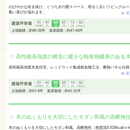
のびやかな吹き抜け、くつろぎの畳スペース。明るく広いリビングルー
集い喜びが溢れます。
≫
更
建築坪単価
土地面積：
約90.36坪
延床面積：
約47.49坪
高性能高強度の構造に暖かな輻射熱暖房のある
高性能高強度木造住宅。レッドウッド集成材金物工法。断熱パネル仕様
≫
更
建築坪単価
土地面積：
約51.9坪
延床面積：
約41.31坪
木のぬくもりを大切にしたモダン和風の高断熱
木のぬくもりを大切にしたモダン和風。高断熱性（熱貫流0.020kcal/㎡