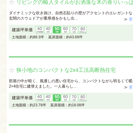
リビングの輸入タイルがお洒落な木の香りいっ
ダイナミックな吹き抜け。自然石貼りの壁がアクセントのエレガントな
玄関のスウェドアが重厚感をかもし出...
≫
更
建築坪単価
土地面積：
約88.3坪
延床面積：
約43.69坪
狭小地のコンパクトな2x4工法高断熱住宅
部屋の中が暗く、風通しの悪い住宅から、コンパクトながら明るくて暖
2×4住宅に建替えました。一人暮らし...
≫
更
建築坪単価
土地面積：
約23.79坪
延床面積：
約18.08坪