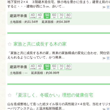
地下室付２×４ ３階建木造住宅。狭小地を豊かに住まう」建替え前の
すると・・・建物が西に５㎝、歩いて...
≫
更
建築坪単価
土地面積：
約31.54坪
延床面積：
約54.38坪
家族と共に成長する木の家
「家族と共に成長する木の家」将来の家族構成の変化に合わせ、間仕切
えられるようになっていて、かつ将来...
≫
更
建築坪単価
土地面積：
---
延床面積：
約36.99坪
『夏涼しく、冬暖かい』理想の健康住宅
山を造成整地して造った総タイル張りの高性能２×４住宅。当社オリジ
ーバリアシステム」と温水輻射熱暖房...
≫
更