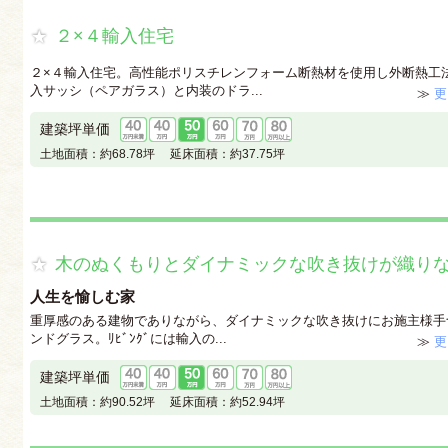
２×４輸入住宅
２×４輸入住宅。高性能ポリスチレンフォーム断熱材を使用し外断熱工
入サッシ（ペアガラス）と内装のドラ...
≫
更
建築坪単価
土地面積：
約68.78坪
延床面積：
約37.75坪
木のぬくもりとダイナミックな吹き抜けが織り
人生を愉しむ家
重厚感のある建物でありながら、ダイナミックな吹き抜けにお施主様手
ンドグラス。ﾘﾋﾞﾝｸﾞには輸入の...
≫
更
建築坪単価
土地面積：
約90.52坪
延床面積：
約52.94坪