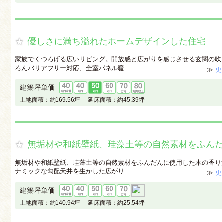
優しさに満ち溢れたホームデザインした住宅
家族でくつろげる広いリビング。開放感と広がりを感じさせる玄関の吹
ろんバリアフリー対応、全室パネル暖...
≫
更
建築坪単価
土地面積：
約169.56坪
延床面積：
約45.39坪
無垢材や和紙壁紙、珪藻土等の自然素材をふん
無垢材や和紙壁紙、珪藻土等の自然素材をふんだんに使用した木の香り
ナミックな勾配天井を生かした広がり...
≫
更
建築坪単価
土地面積：
約140.94坪
延床面積：
約25.54坪