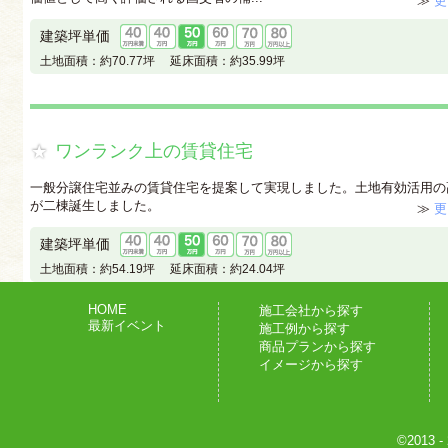
≫
更
建築坪単価
土地面積：
約70.77坪
延床面積：
約35.99坪
ワンランク上の賃貸住宅
一般分譲住宅並みの賃貸住宅を提案して実現しました。土地有効活用の
が二棟誕生しました。
≫
更
建築坪単価
土地面積：
約54.19坪
延床面積：
約24.04坪
HOME
施工会社から探す
最新イベント
施工例から探す
商品プランから探す
イメージから探す
©2013
-