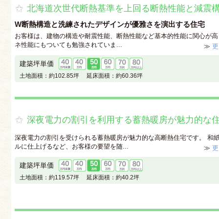
北海道次世代断熱基準を上回る断熱性能と減震
W断熱構造と洗練されたデザインが優雅さを演出する住宅
お客様は、建物の構造や耐震性能、断熱性能など基本的性能に関心が高
ネ性能にもついても勉強されていま...
≫
更
建築坪単価
土地面積：
約102.85坪
延床面積：
約60.36坪
深夜電力の割引を利用する蓄熱暖房が魅力的な
深夜電力の割引を受けられる蓄熱暖房が魅力的な高断熱住宅です。 和
ルに仕上げるなど、お客様の要望を随...
≫
更
建築坪単価
土地面積：
約119.57坪
延床面積：
約40.2坪