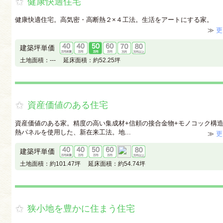
健康快適住宅
健康快適住宅。高気密・高断熱２×４工法。生活をアートにする家。
≫
更
建築坪単価
土地面積：
---
延床面積：
約52.25坪
資産価値のある住宅
資産価値のある家。精度の高い集成材+信頼の接合金物+モノコック構
熱パネルを使用した、新在来工法。地...
≫
更
建築坪単価
土地面積：
約101.47坪
延床面積：
約54.74坪
狭小地を豊かに住まう住宅