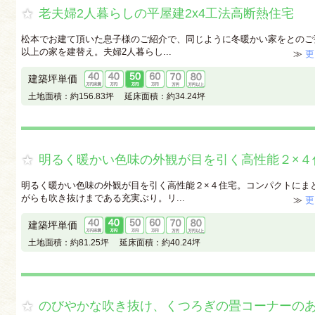
老夫婦2人暮らしの平屋建2x4工法高断熱住宅
松本でお建て頂いた息子様のご紹介で、同じように冬暖かい家をとのご
以上の家を建替え。夫婦2人暮らし...
≫
更
建築坪単価
土地面積：
約156.83坪
延床面積：
約34.24坪
明るく暖かい色味の外観が目を引く高性能２×４
明るく暖かい色味の外観が目を引く高性能２×４住宅。コンパクトにま
がらも吹き抜けまである充実ぶり。リ...
≫
更
建築坪単価
土地面積：
約81.25坪
延床面積：
約40.24坪
のびやかな吹き抜け、くつろぎの畳コーナーの