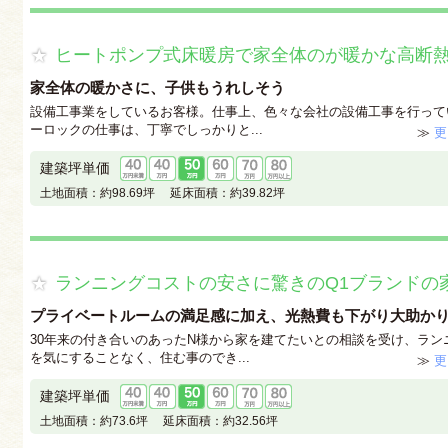
ヒートポンプ式床暖房で家全体のが暖かな高断
家全体の暖かさに、子供もうれしそう
設備工事業をしているお客様。仕事上、色々な会社の設備工事を行って
ーロックの仕事は、丁寧でしっかりと...
≫
更
建築坪単価
土地面積：
約98.69坪
延床面積：
約39.82坪
ランニングコストの安さに驚きのQ1ブランドの
プライベートルームの満足感に加え、光熱費も下がり大助か
30年来の付き合いのあったN様から家を建てたいとの相談を受け、ラン
を気にすることなく、住む事のでき...
≫
更
建築坪単価
土地面積：
約73.6坪
延床面積：
約32.56坪