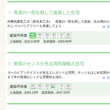
母屋の一部を残して改築した住宅
外断熱通気工法（新在来工法） 母屋の一部を残して改築。住み慣れた
かしつつバリアフリーも考慮してより...
≫
更
建築坪単価
土地面積：
約213.08坪
延床面積：
約50.80坪
奥様のセンスが光る高性能輸入住宅
ヨーロピアンテイストが光るエレガントな空間。サッシをはじめ玄関や
まで木の質感がシックな雰囲気を演出...
≫
更
建築坪単価
土地面積：
約65.15坪
延床面積：
約47.32坪