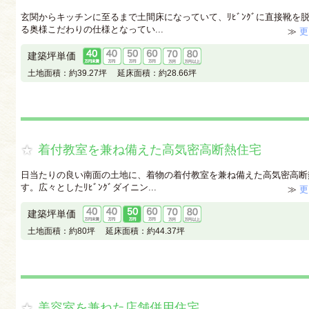
玄関からキッチンに至るまで土間床になっていて、ﾘﾋﾞﾝｸﾞに直接靴を
る奥様こだわりの仕様となってい...
≫
更
建築坪単価
土地面積：
約39.27坪
延床面積：
約28.66坪
着付教室を兼ね備えた高気密高断熱住宅
日当たりの良い南面の土地に、着物の着付教室を兼ね備えた高気密高断
す。広々としたﾘﾋﾞﾝｸﾞダイニン...
≫
更
建築坪単価
土地面積：
約80坪
延床面積：
約44.37坪
美容室を兼ねた店舗併用住宅