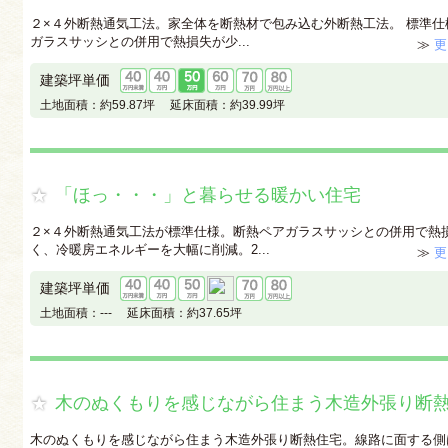
２×４外断熱通気工法。家全体を断熱材で包み込む外断熱工法。 標準仕
ガラスサッシとの併用で熱損失が少...
≫
更
建築坪単価
土地面積：
約59.87坪
延床面積：
約39.99坪
「ほっ・・・」と暮らせる暖かい住宅
２×４外断熱通気工法が標準仕様。断熱ペアガラスサッシとの併用で熱
く、冷暖房エネルギーを大幅に削減。2...
≫
更
建築坪単価
土地面積：
---
延床面積：
約37.65坪
木のぬくもりを感じながら住まう木造外張り断
木のぬくもりを感じながら住まう木造外張り断熱住宅。線路に面する側