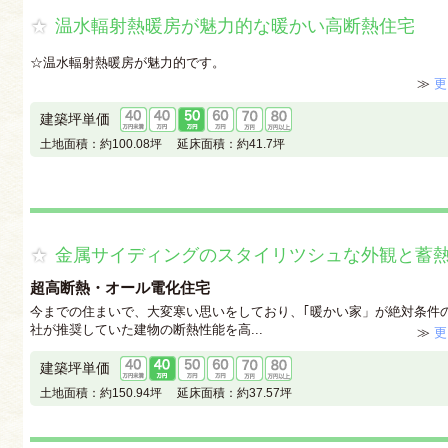
温水輻射熱暖房が魅力的な暖かい高断熱住宅
☆温水輻射熱暖房が魅力的です。
≫
更
建築坪単価
土地面積：
約100.08坪
延床面積：
約41.7坪
金属サイディングのスタイリツシュな外観と蓄
超高断熱・オール電化住宅
今までの住まいで、大変寒い思いをしており、｢暖かい家」が絶対条件
社が推奨していた建物の断熱性能を高...
≫
更
建築坪単価
土地面積：
約150.94坪
延床面積：
約37.57坪