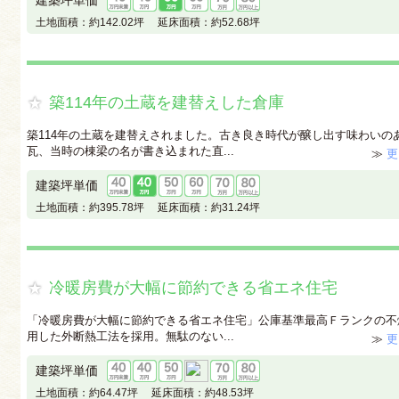
建築坪単価
土地面積：
約142.02坪
延床面積：
約52.68坪
築114年の土蔵を建替えした倉庫
築114年の土蔵を建替えされました。古き良き時代が醸し出す味わいの
瓦、当時の棟梁の名が書き込まれた直...
≫
更
建築坪単価
土地面積：
約395.78坪
延床面積：
約31.24坪
冷暖房費が大幅に節約できる省エネ住宅
「冷暖房費が大幅に節約できる省エネ住宅」公庫基準最高Ｆランクの不
用した外断熱工法を採用。無駄のない...
≫
更
建築坪単価
土地面積：
約64.47坪
延床面積：
約48.53坪