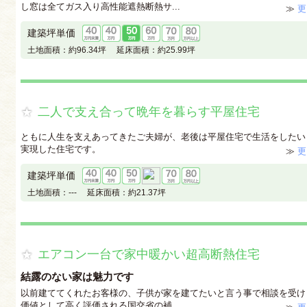
し窓は全てガス入り高性能遮熱断熱サ...
≫
更
建築坪単価
土地面積：
約96.34坪
延床面積：
約25.99坪
二人で支え合って晩年を暮らす平屋住宅
ともに人生を支えあってきたご夫婦が、老後は平屋住宅で生活をしたい
実現した住宅です。
≫
更
建築坪単価
土地面積：
---
延床面積：
約21.37坪
エアコン一台で家中暖かい超高断熱住宅
結露のない家は魅力です
以前建ててくれたお客様の、子供が家を建てたいと言う事で相談を受け
価値として高く評価される国交省の補...