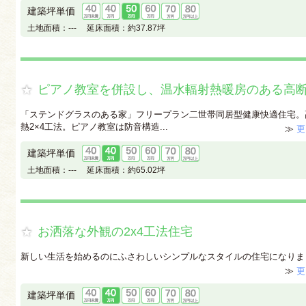
建築坪単価
土地面積：
---
延床面積：
約37.87坪
ピアノ教室を併設し、温水輻射熱暖房のある高断
「ステンドグラスのある家」フリープラン二世帯同居型健康快適住宅。
熱2×4工法。ピアノ教室は防音構造...
≫
更
建築坪単価
土地面積：
---
延床面積：
約65.02坪
お洒落な外観の2x4工法住宅
新しい生活を始めるのにふさわしいシンプルなスタイルの住宅になりま
≫
更
建築坪単価