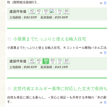
性（隙間相当面積0.5...
≫
更
建築坪単価
土地面積：
約82.83坪
延床面積：
約55.66坪
小屋裏までたっぷりと使える輸入住宅
小屋裏までたっぷりと使える輸入住宅。Ｒコントロール断熱パネル工法
≫
更
建築坪単価
土地面積：
約96.82坪
延床面積：
約43.19坪
次世代省エネルギー基準に対応した丈夫で長持
自然を身近に感じる暮らし。＜安心と保証＞を共有する本物の「木の家
す。
≫
更