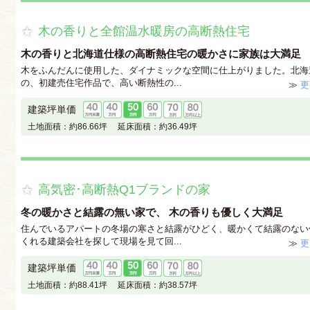
木の香りと全館温水暖房の高断熱住宅
木の香りと北海道仕様の高断熱住宅の暖かさに家族は大満足
木をふんだんに使用した、ダイナミックな空間に仕上がりました。北海
の、初建売住宅作品で、高い断熱性の...
≫
更
建築坪単価
土地面積：
約86.66坪
延床面積：
約36.49坪
高気密･高断熱Q1ブランドの家
冬の暖かさと結露の無い家で、 木の香りも優しく大満足
住んでいるアパートの冬場の寒さと結露がひどく、暖かくて結露のない
くれる建築会社を探して現場を見て回...
≫
更
建築坪単価
土地面積：
約88.41坪
延床面積：
約38.57坪