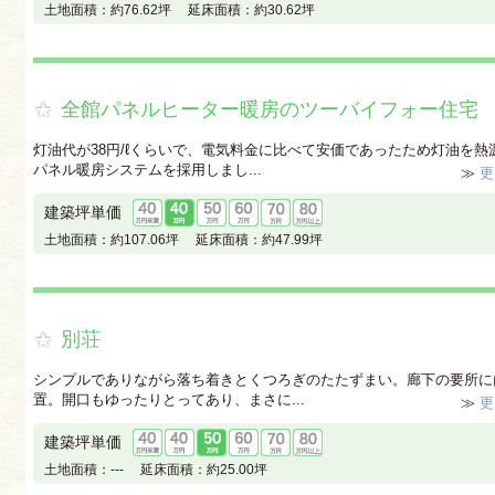
土地面積：
約76.62坪
延床面積：
約30.62坪
全館パネルヒーター暖房のツーバイフォー住宅
灯油代が38円/ℓくらいで、電気料金に比べて安価であったため灯油を熱
パネル暖房システムを採用しまし...
≫
更
建築坪単価
土地面積：
約107.06坪
延床面積：
約47.99坪
別荘
シンプルでありながら落ち着きとくつろぎのたたずまい。廊下の要所に
置。開口もゆったりとってあり、まさに...
≫
更
建築坪単価
土地面積：
---
延床面積：
約25.00坪