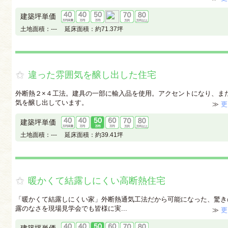
建築坪単価
土地面積：
---
延床面積：
約71.37坪
違った雰囲気を醸し出した住宅
外断熱２×４工法。建具の一部に輸入品を使用。アクセントになり、ま
気を醸し出しています。
≫
更
建築坪単価
土地面積：
---
延床面積：
約39.41坪
暖かくて結露しにくい高断熱住宅
「暖かくて結露しにくい家」外断熱通気工法だから可能になった、驚き
露のなさを現場見学会でも皆様に実...
≫
更