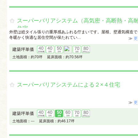
スーパーバリアシステム（高気密・高断熱・高耐
住宅
外壁は総タイル張りの重厚感あふれる佇まいです。屋根、壁通気構造で
冬暖かく快適な居住空間が保たれてい...
≫
更
建築坪単価
土地面積：
約70坪
延床面積：
約70.56坪
スーパーバリアシステムによる２×４住宅
≫
更
建築坪単価
土地面積：
---
延床面積：
約46.17坪