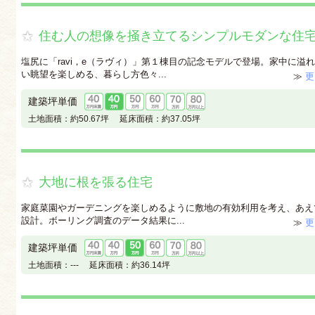
住む人の想像を掻き立てるシンプルモダンな住
塩尻に「ravi，e（ラヴィ）」第１棟目の記念モデルで登場。家中に溢
い眺望を楽しめる、暮らし方色々...
≫
更
建築坪単価
土地面積：
約50.67坪
延床面積：
約37.05坪
大地に根を張る住宅
家庭菜園やガーデニングを楽しめるように敷地の有効利用を考え、あえ
設計。ボーリング調査のデータ結果に...
≫
更
建築坪単価
土地面積：
---
延床面積：
約36.14坪