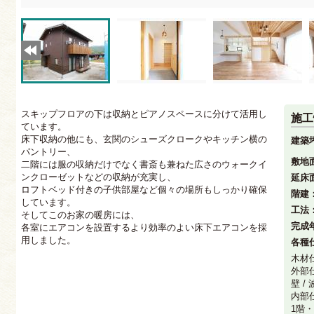
スキップフロアの下は収納とピアノスペースに分けて活用し
施工
ています。
床下収納の他にも、玄関のシューズクロークやキッチン横の
建築
パントリー、
敷地
二階には服の収納だけでなく書斎も兼ねた広さのウォークイ
ンクローゼットなどの収納が充実し、
延床
ロフトベッド付きの子供部屋など個々の場所もしっかり確保
階建
しています。
工法
そしてこのお家の暖房には、
完成
各室にエアコンを設置するより効率のよい床下エアコンを採
用しました。
各種
木材仕
外部仕
壁 
内部仕
1階