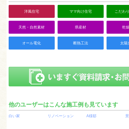
洋風住宅
ママ向け住宅
こだわ
天然・自然素材
県産材
乾
オール電化
断熱工法
太陽
他のユーザーはこんな施工例も見ています
白い家
リノベーション
A様邸
景