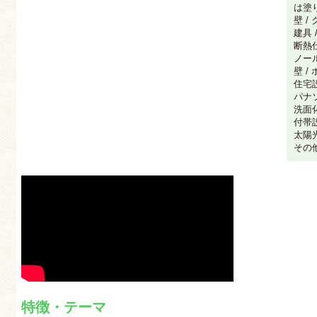
は塗
壁 /
建具 
断熱仕
ノール
壁 /
住宅設
パナ
洗面化
付帯設
太陽光
その
特徴・テーマ