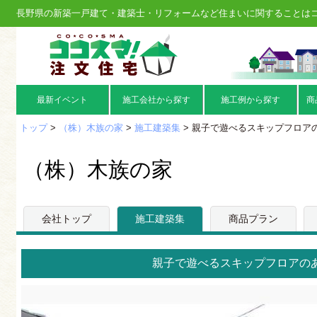
長野県の新築一戸建て・建築士・リフォームなど住まいに関することは
最新イベント
施工会社から探す
施工例から探す
商
トップ
>
（株）木族の家
>
施工建築集
> 親子で遊べるスキップフロア
（株）木族の家
会社トップ
施工建築集
商品プラン
親子で遊べるスキップフロアの