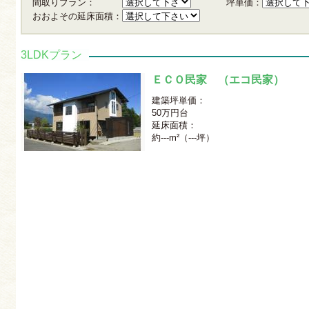
間取りプラン：
坪単価：
おおよその延床面積：
3LDKプラン
ＥＣＯ民家 （エコ民家）
建築坪単価：
50万円台
延床面積：
約---m²（---坪）