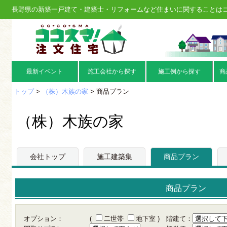
長野県の新築一戸建て・建築士・リフォームなど住まいに関することは
最新イベント
施工会社から探す
施工例から探す
商
トップ
>
（株）木族の家
> 商品プラン
（株）木族の家
会社トップ
施工建築集
商品プラン
商品プラン
オプション：
(
二世帯
地下室
)
階建て：