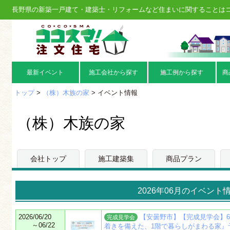
長野県の新築一戸建て・建築士・リフォームなど住まいに関することは
最新イベント
施工会社から探す
施工例から探す
商
トップ
>
（株）木族の家
> イベント情報
（株）木族の家
会社トップ
施工建築集
商品プラン
2026年06月のイベント
2026/06/20
【安曇野市】【完成見学会】6/
完成見学会
～06/22
着きを備えた、1階で暮らしがまわる家』