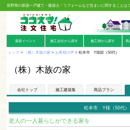
長野県の新築一戸建て・建築士・リフォームなど住まいに関することは
最新イベント
施工会社から探す
施工例から探す
商
トップ
>
（株）木族の家
>
お客様の声
> 松本市 Y様邸（50代）
（株）木族の家
会社トップ
施工建築集
商品プラン
松本市 Y様（50代）
老人の一人暮らしができる家を