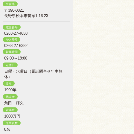
所在地
〒390-0821
長野県松本市筑摩1-16-23
電話番号
0263-27-4658
FAX番号
0263-27-6382
営業時間
09:00～18:00
定休日
日曜・水曜日（電話問合せ年中無
休）
設立
1990年
代表者
角田 輝久
資本金
1000万円
従業員数
8名