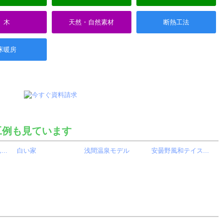
木
天然・自然素材
断熱工法
床暖房
工例も見ています
..
白い家
浅間温泉モデル
安曇野風和テイス...