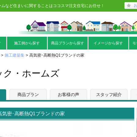
ームなど住まいに関することはココスマ注文住宅にお任せ！
す
施工例から探す
商品プランから探す
イメージから探す
モ
>
施工建築集
> 高気密･高断熱Q1ブランドの家
ック・ホームズ
商品プラン
お客様の声
スタッフ紹介
高気密･高断熱Q1ブランドの家