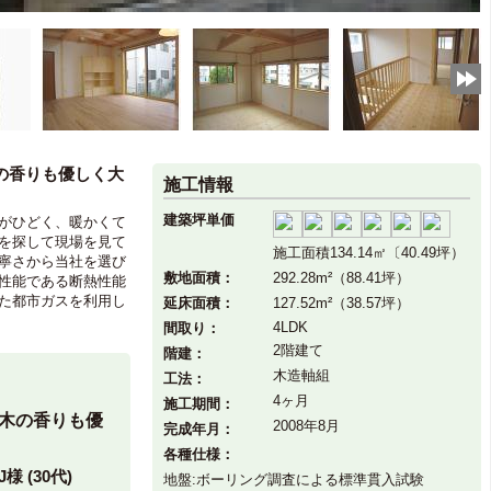
の香りも優しく大
施工情報
建築坪単価
がひどく、暖かくて
を探して現場を見て
施工面積134.14㎡〔40.49坪）
寧さから当社を選び
敷地面積：
292.28m²（88.41坪）
性能である断熱性能
た都市ガスを利用し
延床面積：
127.52m²（38.57坪）
4LDK
間取り：
2階建て
階建：
木造軸組
工法：
4ヶ月
施工期間：
木の香りも優
2008年8月
完成年月：
各種仕様：
様 (30代)
地盤:ボーリング調査による標準貫入試験