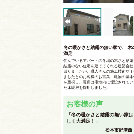
冬の暖かさと結露の無い家で、 木
満足
住んでいるアパートの冬場の寒さと結露
結露のない住宅を建ててくれる建築会社
回りましたが、職人さんの施工技術や丁
ましたとのお客様のお言葉。建物の基本
を重視し、暖房は宅地内に埋設されてい
た床暖房を採用しました。
お客様の声
「冬の暖かさと結露の無い家は
しく大満足！」
松本市野溝西 J