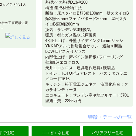
基礎:ベタ基礎D13@200
2人／こども1人
構造:集成材金物工法
断熱：床スタイロB類3種100mm 壁スタイロB
類3種65mm+フェノバボード30mm 屋根スタ
会社の工事現場に足
イロB類3種200mm
..
換気：サンデン第3種換気
暖房：都市ガス温水式床暖房
外部仕上げ：外壁サイディング15mmサッシ
YKKAPアルミ樹脂複合サッシ 遮熱＆断熱
LOW-Eガス入りガラス
内部仕上げ：床パイン無垢板+フローリング
壁和紙+エコクロス
天井エコクロス 建具造作建具+既製品
トイレ：TOTOピュアレスト バス：タカラエ
メロード1616
キッチン：松下電工ジェネオ 洗面化粧台：タ
カラオンディーヌ
エコキュート：サンデン寒冷地フルオート370L
総施工費：2285万円
特徴・テーマの一覧
育て住宅
エコ省エネ住宅
バリアフリー住宅