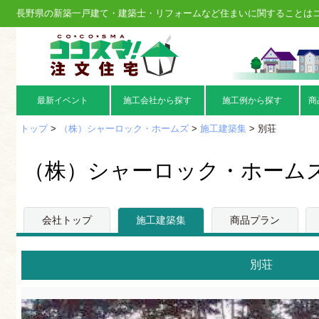
長野県の新築一戸建て・建築士・リフォームなど住まいに関することは
最新イベント
施工会社から探す
施工例から探す
商
トップ
>
（株）シャーロック・ホームズ
>
施工建築集
> 別荘
（株）シャーロック・ホーム
会社トップ
施工建築集
商品プラン
別荘