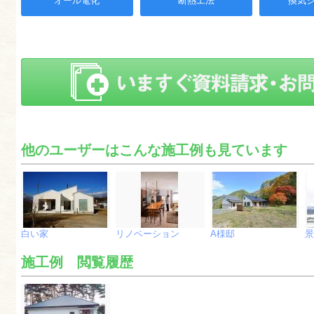
オール電化
断熱工法
換気
他のユーザーはこんな施工例も見ています
白い家
リノベーション
A様邸
景
施工例 閲覧履歴