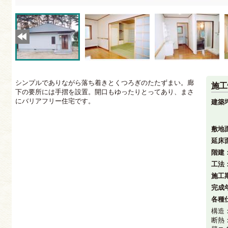
シンプルでありながら落ち着きとくつろぎのたたずまい。廊
施工
下の要所には手摺を設置。開口もゆったりとってあり、まさ
にバリアフリー住宅です。
建築
敷地
延床
階建
工法
施工
完成
各種
構造
断熱