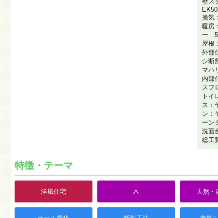
壁ス
EK5
換気
暖房
ー 
屋根
外部
シ断
マハリ
内部
スフ
トイレ
ス：ヤ
ン：
ーン
洗面
総工費
特徴・テーマ
洋風住宅
木
天然・