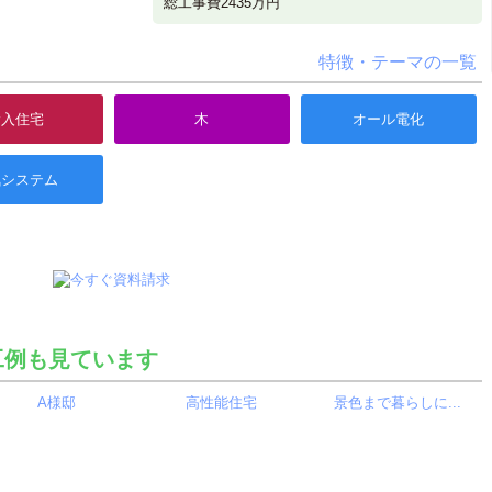
総工事費2435万円
特徴・テーマの一覧
輸入住宅
木
オール電化
気システム
工例も見ています
A様邸
高性能住宅
景色まで暮らしに...