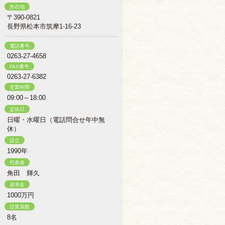
所在地
〒390-0821
長野県松本市筑摩1-16-23
電話番号
0263-27-4658
FAX番号
0263-27-6382
営業時間
09:00～18:00
定休日
日曜・水曜日（電話問合せ年中無
休）
設立
1990年
代表者
角田 輝久
資本金
1000万円
従業員数
8名