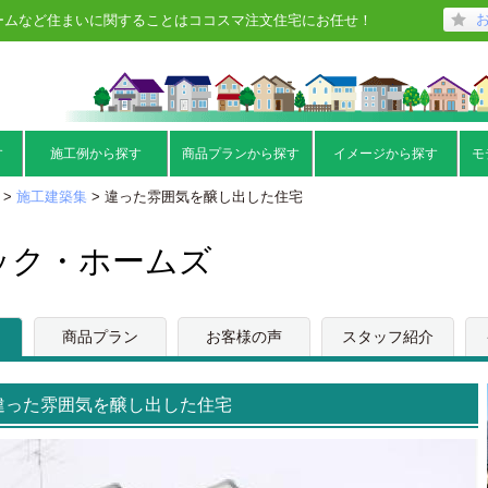
ームなど住まいに関することはココスマ注文住宅にお任せ！
す
施工例から探す
商品プランから探す
イメージから探す
モ
>
施工建築集
> 違った雰囲気を醸し出した住宅
ック・ホームズ
商品プラン
お客様の声
スタッフ紹介
違った雰囲気を醸し出した住宅