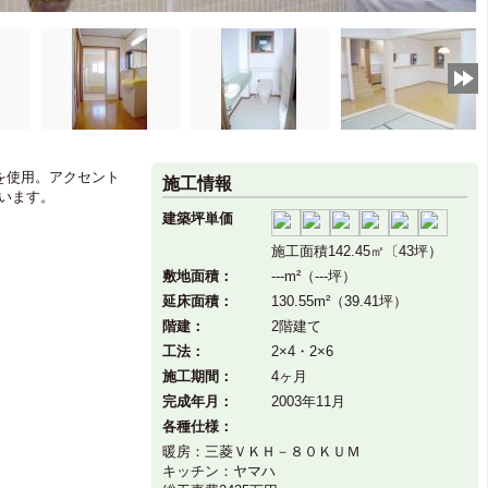
を使用。アクセント
施工情報
います。
建築坪単価
施工面積142.45㎡〔43坪）
敷地面積：
---m²（---坪）
延床面積：
130.55m²（39.41坪）
階建：
2階建て
工法：
2×4・2×6
施工期間：
4ヶ月
完成年月：
2003年11月
各種仕様：
暖房：三菱ＶＫＨ－８０ＫＵＭ
キッチン：ヤマハ