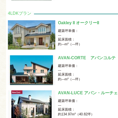
4LDKプラン
Oakley II オークリーII
建築坪単価：
---
延床面積：
約---m²（---坪）
AVAN-CORTE アバンコルテ
建築坪単価：
---
延床面積：
約---m²（---坪）
AVAN-LUCE アバン・ルーチェ
建築坪単価：
---
延床面積：
約134.97m²（40.82坪）