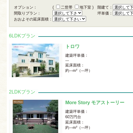
オプション：
(
二世帯
地下室
)
階建て：
間取りプラン：
坪単価：
おおよその延床面積：
6LDKプラン
トロワ
建築坪単価：
---
延床面積：
約---m²（---坪）
2LDKプラン
More Story モアストーリー
建築坪単価：
60万円台
延床面積：
約---m²（---坪）