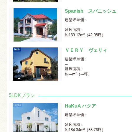
Spanish スパニッシュ
建築坪単価：
---
延床面積：
約139.12m²（42.08坪）
ＶＥＲＹ ヴェリィ
建築坪単価：
---
延床面積：
約---m²（---坪）
5LDKプラン
HaKuA ハクア
建築坪単価：
---
延床面積：
約184.34m²（55.76坪）