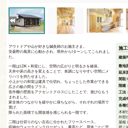
アウトドアや山が好きな鍼灸師のお施主さま。
施工
安曇野の風景に心動かされ、県外からIターンしてこられまし
た。
建築
敷地
一階はLDK＋和室にし、空間の広がりと明るさを確保。
天井や床の高さを変えることで、単調になりやすい空間にメ
延床
リハリを持たせました。
間取
小上がりの和室は建具で仕切れ、ちょっとした作業ができる
階建
広さの板の間をプラス。
造作棚の壁面をアクセントクロスにしたことで、遊び心もう
工法
まれました。
完成
家全体のつながりを緩やかに保ちながら、それぞれの場所で
各種
寛げ、
木材
限られた面積でも開放感を感じられる一階です。
外部
二階は仕切りのない左右に分かれたフリースペース。
屋根
収納やウォークインクローゼット、書斎など、用途ごとに空
壁 