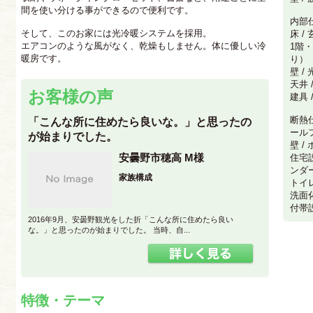
間を使い分ける事ができるので便利です。
内部
そして、このお家には光冷暖システムを採用。
床 
エアコンのような風がなく、乾燥もしません。体に優しい冷
1階
暖房です。
り）
壁 /
天井 
お客様の声
建具 
断熱
「こんな所に住めたら良いな。」と思ったの
ールフ
が始まりでした。
壁 /
安曇野市穂高 M様
住宅
ンダ
家族構成
トイレ
洗面
付帯設
2016年9月、安曇野観光をした折「こんな所に住めたら良い
な。」と思ったのが始まりでした。 当時、自...
特徴・テーマ