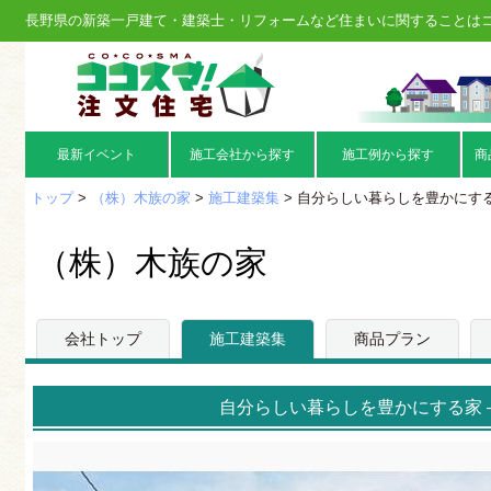
長野県の新築一戸建て・建築士・リフォームなど住まいに関することは
最新イベント
施工会社から探す
施工例から探す
商
トップ
>
（株）木族の家
>
施工建築集
> 自分らしい暮らしを豊かにする家
（株）木族の家
会社トップ
施工建築集
商品プラン
自分らしい暮らしを豊かにする家 –