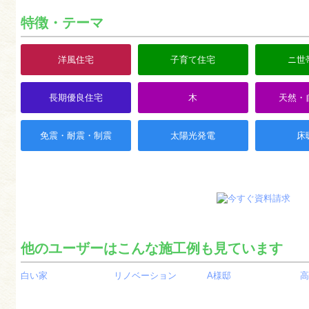
特徴・テーマ
洋風住宅
子育て住宅
ニ世
長期優良住宅
木
天然・
免震・耐震・制震
太陽光発電
床
他のユーザーはこんな施工例も見ています
白い家
リノベーション
A様邸
高