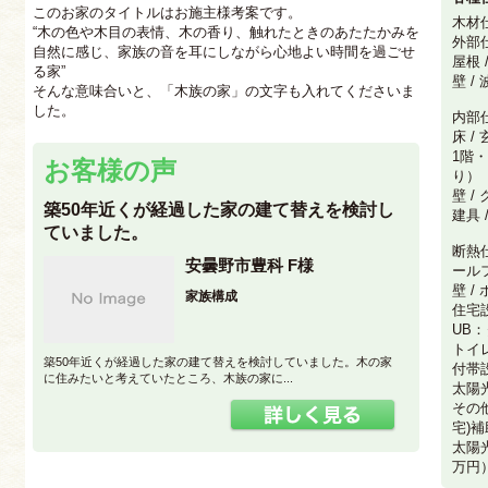
このお家のタイトルはお施主様考案です。
木材
“木の色や木目の表情、木の香り、触れたときのあたたかみを
外部
自然に感じ、家族の音を耳にしながら心地よい時間を過ごせ
屋根
る家”
壁 
そんな意味合いと、「木族の家」の文字も入れてくださいま
した。
内部
床 
1階
お客様の声
り）
壁 /
築50年近くが経過した家の建て替えを検討し
建具 
ていました。
断熱
安曇野市豊科 F様
ールフ
壁 /
家族構成
住宅
UB
トイレ
築50年近くが経過した家の建て替えを検討していました。木の家
付帯設
に住みたいと考えていたところ、木族の家に...
太陽光
その
宅)補
太陽
万円