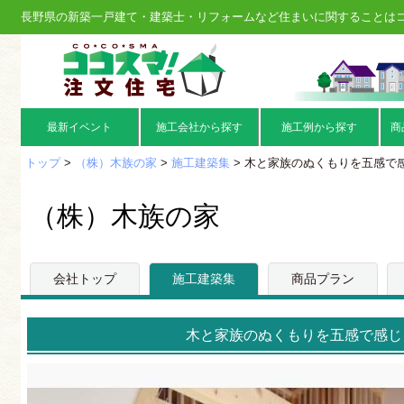
長野県の新築一戸建て・建築士・リフォームなど住まいに関することは
最新イベント
施工会社から探す
施工例から探す
商
トップ
>
（株）木族の家
>
施工建築集
> 木と家族のぬくもりを五感で感
（株）木族の家
会社トップ
施工建築集
商品プラン
木と家族のぬくもりを五感で感じ