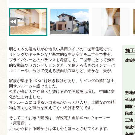
明るく木の温もりが心地良い共用タイプの二世帯住宅です。
施工
リビングやキッチンなど基本的な生活空間を二世帯で共有。
プライバシーとのバランスも考慮して、二世帯にとって効率
建築
的な動線やセカンドリビングとして使える広さのインナーバ
ルコニーや、分けて使える洗面脱衣室など、細かな工夫が。
家族が集まるLDKには吹き抜けがあり、リビングの隣には土
間サンルームを設けました。
視界が高い天井や庭へと抜けるので開放感も増し、空間に変
敷地
化が生まれました。
延床
サンルームには明るい自然光がたっぷり入り、土間なので植
間取
物を置くなど気分を変えてくつろげる空間です。
階建
そしてこのお家の暖房は、深夜電力蓄熱式Ecoウォーマー
工法
（床暖房）。
完成
足元から伝わる暖かさは体も心もほっとさせてくれます。
各種