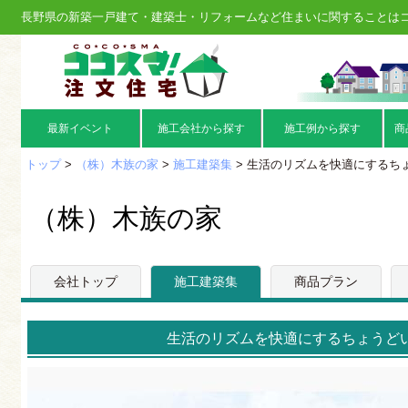
長野県の新築一戸建て・建築士・リフォームなど住まいに関することは
最新イベント
施工会社から探す
施工例から探す
商
トップ
>
（株）木族の家
>
施工建築集
> 生活のリズムを快適にするち
（株）木族の家
会社トップ
施工建築集
商品プラン
生活のリズムを快適にするちょうど