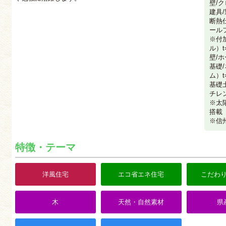
壁/
建具
断熱
ール
※付
ル）t
壁/ホ
基礎
ム）t=
基礎
チレン
※太陽
搭載
※信
特徴・テーマ
洋風住宅
エコ省エネ住宅
こだわ
木
天然・自然素材
県