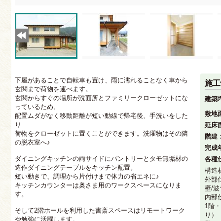
下屋があることで自転車も置け、雨に濡れることなく車から
施工
玄関まで荷物を運べます。
玄関からすぐの場所が洗面所とファミリークローゼットにな
建築
っているため、
敷地
配置ムダがなく移動距離が短い動線で帰宅後、手洗いをした
り
延床
荷物をクローゼットに置くことができます。洗濯物はその隣
階建
の脱衣室へ♪
完成
ダイニングキッチンの両サイドにパントリーとタモ無垢材の
各種
造作ダイニングテーブルをキッチン配置。
構造
短い動きで、調理から片付けまで体力の省エネに♪
外部
キッチンカウンターは奥さま用のワークスペースになりま
壁/
す。
内部
1階
そして2階ホールを利用した書斎スペースはリモートワーク
り）
や勉強に活躍します。